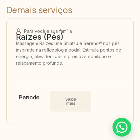
Demais serviços
Para você e sua família
Raízes (Pés)
Massagem Raízes une Shiatsu e Sereno® nos pés,
inspirada na reflexologia podal. Estimula pontos de
energia, alivia tensões e promove equilíbrio e
relaxamento profundo.
Período
30 min – 1h
Saiba
mais